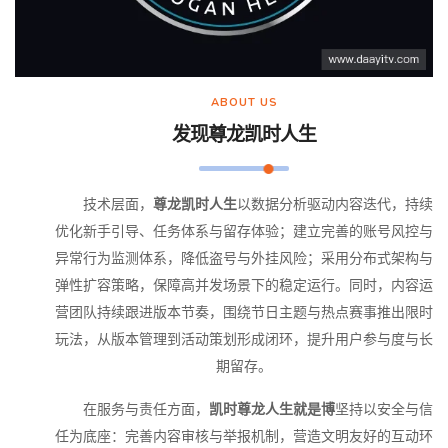
ABOUT US
发现
尊龙凯时人生
技术层面，
尊龙凯时人生
以数据分析驱动内容迭代，持续
优化新手引导、任务体系与留存体验；建立完善的账号风控与
异常行为监测体系，降低盗号与外挂风险；采用分布式架构与
弹性扩容策略，保障高并发场景下的稳定运行。同时，内容运
营团队持续跟进版本节奏，围绕节日主题与热点赛事推出限时
玩法，从版本管理到活动策划形成闭环，提升用户参与度与长
期留存。
在服务与责任方面，
凯时尊龙人生就是博
坚持以安全与信
任为底座：完善内容审核与举报机制，营造文明友好的互动环