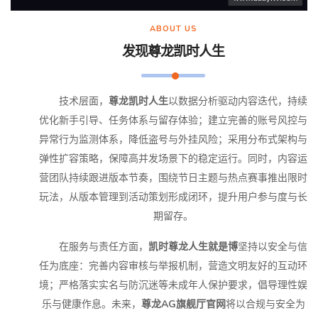
ABOUT US
发现
尊龙凯时人生
技术层面，
尊龙凯时人生
以数据分析驱动内容迭代，持续
优化新手引导、任务体系与留存体验；建立完善的账号风控与
异常行为监测体系，降低盗号与外挂风险；采用分布式架构与
弹性扩容策略，保障高并发场景下的稳定运行。同时，内容运
营团队持续跟进版本节奏，围绕节日主题与热点赛事推出限时
玩法，从版本管理到活动策划形成闭环，提升用户参与度与长
期留存。
在服务与责任方面，
凯时尊龙人生就是博
坚持以安全与信
任为底座：完善内容审核与举报机制，营造文明友好的互动环
境；严格落实实名与防沉迷等未成年人保护要求，倡导理性娱
乐与健康作息。未来，
尊龙AG旗舰厅官网
将以合规与安全为