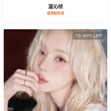
温沁桢
首席财务官