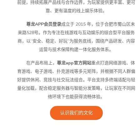
前提，持续拓展产品线与合作边界，为玩家提供更丰富、更可
靠、更有温度的线上娱乐体验。
尊龙APP会员登录
成立于 2015 年，位于合肥市蜀山区未
来路528号。作为专注在线游戏与互动娱乐的综合型平台服务
商，以“安全、稳定、好玩”为服务底线，围绕产品研发、内容
运营与技术保障构建一体化服务体系。
在产品布局上，
尊龙app官方网站
重点打造网络游戏、体
育游戏、电子游戏、扑克游戏等多元矩阵，并根据不同人群偏
好提供休闲、竞技与社交玩法组合。平台支持多终端适配与轻
量化加载，配合稳定服务器与智能分发策略，让玩家在不同网
络环境下也能获得流畅体验。
认识我们的文化