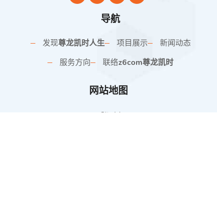
导航
发现
尊龙凯时人生
项目展示
新闻动态
服务方向
联络
z6com尊龙凯时
网站地图
SiteMap
联系方式
驻马店新区解放巷826号
k8f88revered@att.net
15209790613