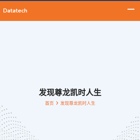
发现尊龙凯时人生
首页
发现尊龙凯时人生