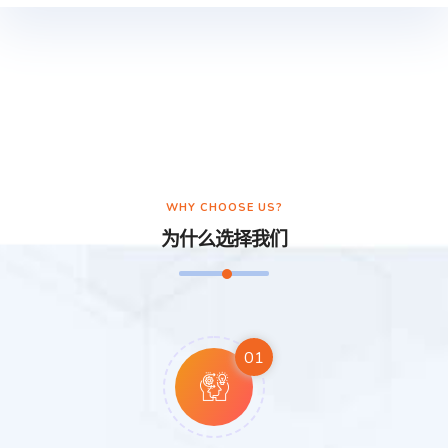
WHY CHOOSE US?
为什么选择我们
01