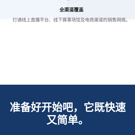
全渠道覆盖
打通线上直播平台、线下赛事场馆及电商渠道的销售网络。
准备好开始吧，它既快速
又简单。