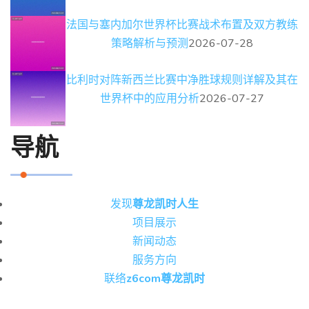
法国与塞内加尔世界杯比赛战术布置及双方教练
策略解析与预测
2026-07-28
比利时对阵新西兰比赛中净胜球规则详解及其在
世界杯中的应用分析
2026-07-27
导航
发现
尊龙凯时人生
项目展示
新闻动态
服务方向
联络
z6com尊龙凯时