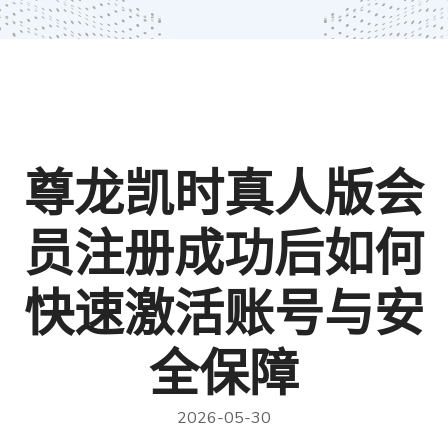
尊龙凯时真人版会
员注册成功后如何
快速激活账号与安
全保障
2026-05-30