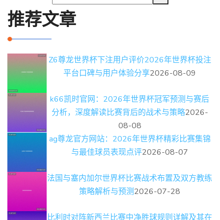
推荐文章
Z6尊龙世界杯下注用户评价2026年世界杯投注
平台口碑与用户体验分享
2026-08-09
k66凯时官网：2026年世界杯冠军预测与赛后
分析，深度解读比赛背后的战术与策略
2026-
08-08
ag尊龙官方网站：2026年世界杯精彩比赛集锦
与最佳球员表现点评
2026-08-07
法国与塞内加尔世界杯比赛战术布置及双方教练
策略解析与预测
2026-07-28
比利时对阵新西兰比赛中净胜球规则详解及其在