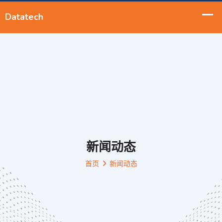
新闻动态
首页
新闻动态