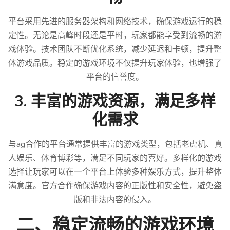
平台采用先进的服务器架构和网络技术，确保游戏运行的稳
定性。无论是高峰时段还是平时，玩家都能享受到流畅的游
戏体验。技术团队不断优化系统，减少延迟和卡顿，提升整
体游戏品质。稳定的游戏环境不仅提升玩家体验，也增强了
平台的信誉度。
3. 丰富的游戏资源，满足多样
化需求
与ag合作的平台通常提供丰富的游戏类型，包括老虎机、真
人娱乐、体育博彩等，满足不同玩家的喜好。多样化的游戏
选择让玩家可以在一个平台上体验多种娱乐方式，提升整体
满意度。官方合作确保游戏内容的正版性和安全性，避免盗
版和非法内容的侵入。
二、稳定流畅的游戏环境