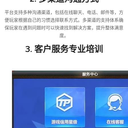
平台支持多种沟通渠道，包括在线聊天、电话、邮件等，方
便玩家根据自己的习惯选择联系方式。多渠道的支持体系确
保玩家在遇到问题时可以快速找到解决方案，提升整体满意
度。
3. 客户服务专业培训