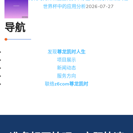
世界杯中的应用分析
2026-07-27
导航
发现
尊龙凯时人生
项目展示
新闻动态
服务方向
联络
z6com尊龙凯时