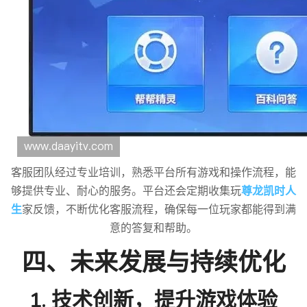
客服团队经过专业培训，熟悉平台所有游戏和操作流程，能
够提供专业、耐心的服务。平台还会定期收集玩
尊龙凯时人
生
家反馈，不断优化客服流程，确保每一位玩家都能得到满
意的答复和帮助。
四、未来发展与持续优化
1. 技术创新，提升游戏体验