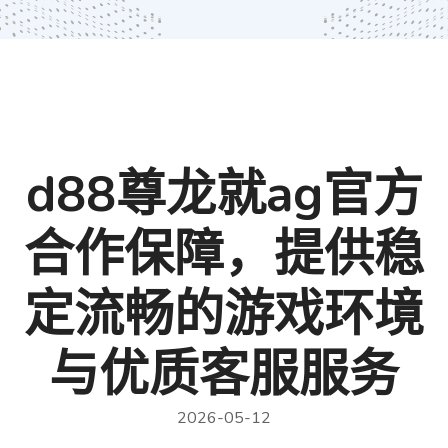
d88尊龙就ag官方
合作保障，提供稳
定流畅的游戏环境
与优质客服服务
2026-05-12