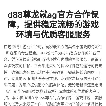
d88尊龙就ag官方合作保
障，提供稳定流畅的游戏
环境与优质客服服务
在选择线上游戏平台时，玩家最关心的莫过于游戏的稳定性
和客服的专业程度。d88尊龙作为与ag官方合作的知名平
台，凭借其稳定流畅的游戏环境和优质的客服服务，赢得了
众多玩家的信赖。平台采用先进的技术保障游戏运行的稳定
性，确保玩家在娱乐过程中不会遇到卡顿或掉线的问题。同
时，专业的客服团队全天候在线，及时解决玩家的各种疑问
和问题，为用户提供贴心的服务体验。无论是新手还是老玩
家，都能在d88尊龙找到满意的游戏体验和优质的客户支
持。本文将详细介绍d88尊龙的合作保障、游戏环境、客服
服务以及未来发展方向，帮助玩家更好地了解这个值得信赖