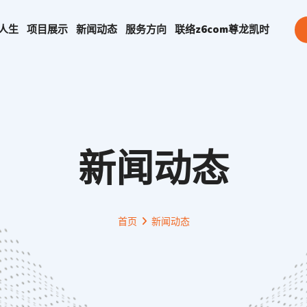
人生
项目展示
新闻动态
服务方向
联络
z6com尊龙凯时
新闻动态
首页
新闻动态