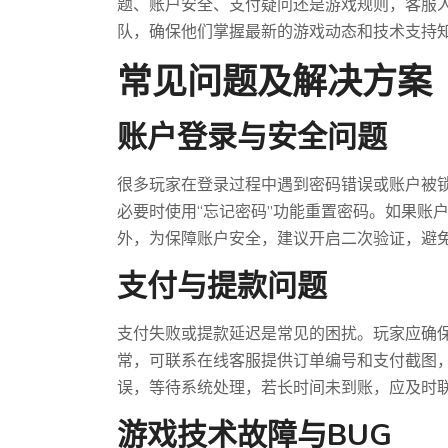
题、账户安全、支付疑问还是游戏规则，客服
队，确保他们掌握最新的游戏动态和技术支持
常见问题及解决方案
账户登录与安全问题
很多玩家在登录过程中遇到密码错误或账户被
必要时使用“忘记密码”功能重置密码。如果账
外，为保障账户安全，建议开启二次验证，避
支付与提款问题
支付失败或提款延迟是常见的困扰。玩家应确
常，可联系在线客服提供订单编号和支付截图
误，等待系统处理，若长时间未到账，应及时
游戏技术故障与BUG