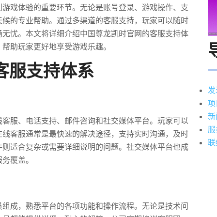
利游戏体验的重要环节。无论是账号登录、游戏操作、支
天候的专业帮助。通过多渠道的客服支持，玩家可以随时
畅无忧。本文将详细介绍中国尊龙凯时官网的客服支持体
，帮助玩家更好地享受游戏乐趣。
客服支持体系
发
项
新
线客服、电话支持、邮件咨询和社交媒体平台。玩家可以
服
在线客服通常是最快速的解决途径，支持实时沟通，及时
联
件则适合复杂或需要详细说明的问题。社交媒体平台也成
服务覆盖。
员组成，熟悉平台的各项功能和操作流程。无论是技术问