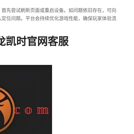
，首先尝试刷新页面或重启设备。如问题依旧存在，可向
队定位问题。平台会持续优化游戏性能，确保玩家体验流
龙凯时官网客服