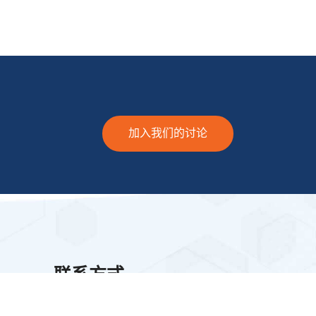
加入我们的讨论
联系方式
驻马店新区解放巷826号