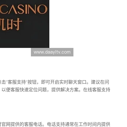
击“客服支持”按钮，即可开启实时聊天窗口。建议在问
，以便客服快速定位问题，提供解决方案。在线客服支持
时官网提供的客服电话。电话支持通常在工作时间内提供